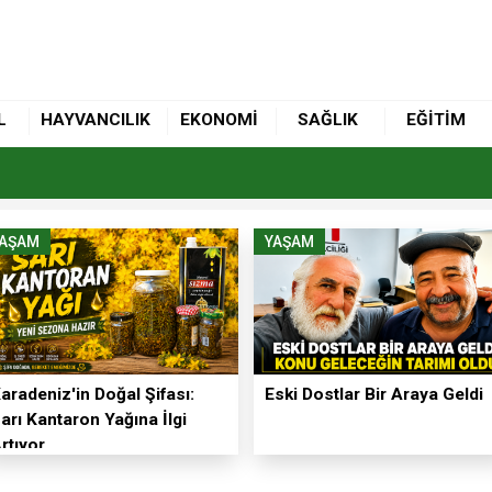
L
HAYVANCILIK
EKONOMİ
SAĞLIK
EĞİTİM
YAŞAM
YAŞAM
aradeniz'in Doğal Şifası:
Eski Dostlar Bir Araya Geldi
arı Kantaron Yağına İlgi
rtıyor