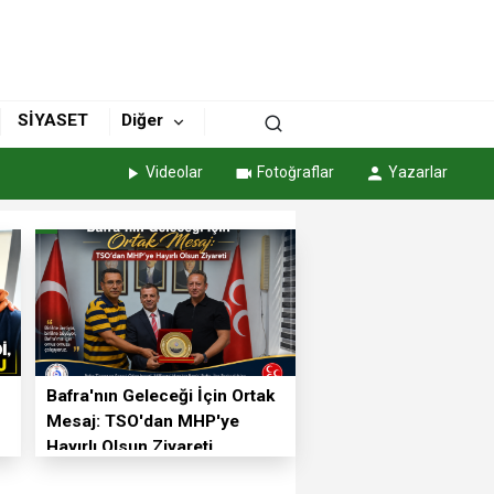
SİYASET
Diğer
Videolar
Fotoğraflar
Yazarlar
Bafra'nın Geleceği İçin Ortak
Mesaj: TSO'dan MHP'ye
Hayırlı Olsun Ziyareti