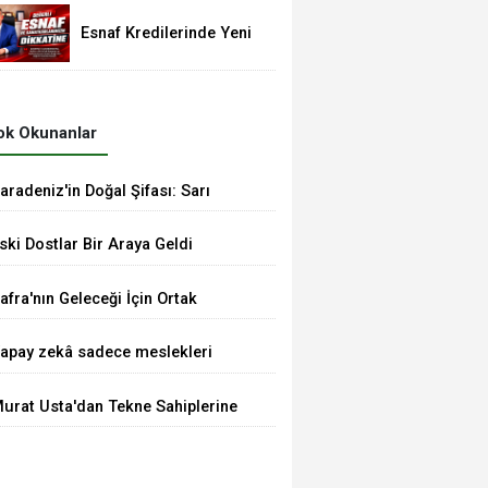
Murat Demir'den Vural
Yeşilyurt'a Ziyaret
Esnaf Kredilerinde Yeni
Dönem: Limitler 3,5
Milyon TL’ye Yükseldi
k Okunanlar
aradeniz'in Doğal Şifası: Sarı
antaron Yağına İlgi Artıyor
ski Dostlar Bir Araya Geldi
afra'nın Geleceği İçin Ortak
esaj: TSO'dan MHP'ye Hayırlı
apay zekâ sadece meslekleri
lsun Ziyareti
eğil, mühendisliği de
urat Usta'dan Tekne Sahiplerine
eğiştiriyor!
nemli Uyarılar