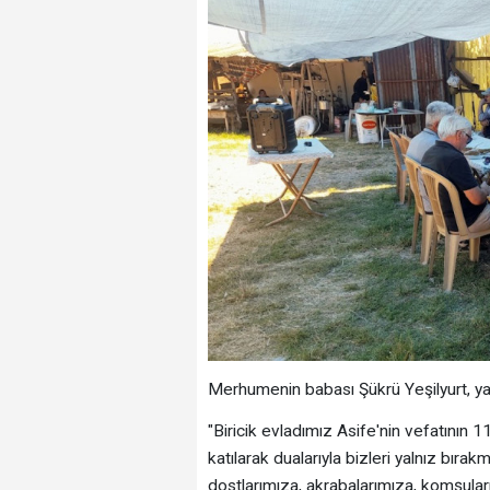
Merhumenin babası Şükrü Yeşilyurt, yap
"Biricik evladımız Asife'nin vefatının 
katılarak dualarıyla bizleri yalnız bır
dostlarımıza, akrabalarımıza, komşul