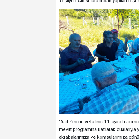
Yeşilyurt Ailesi tarafından yapılan teşe
"Asife'mizin vefatının 11. ayında acı
mevlit programına katılarak dualarıyla
akrabalarımıza ve komşularımıza gönül