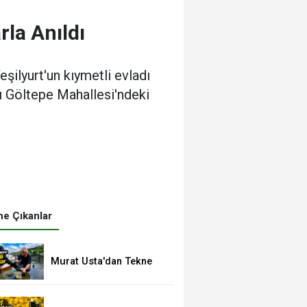
rla Anıldı
şilyurt'un kıymetli evladı
lı Göltepe Mahallesi'ndeki
e Çıkanlar
Murat Usta'dan Tekne
Sahiplerine Önemli
Uyarılar