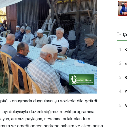
Ço
1.
K
K
2.
E
3.
B
M
4.
Y
O
d
tığı konuşmada duygularını şu sözlerle dile getirdi:
5.
M
d
11. ayı dolayısıyla düzenlediğimiz mevlit programına
Ö
akmayan, acımızı paylaşan, sevabına ortak olan tüm
arımıza ve emeği geçen herkese şahsım ve ailem adına