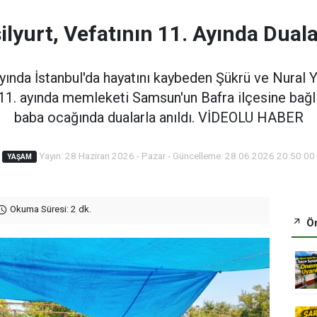
ilyurt, Vefatının 11. Ayında Duala
nda İstanbul'da hayatını kaybeden Şükrü ve Nural Ye
n 11. ayında memleketi Samsun'un Bafra ilçesine bağ
baba ocağında dualarla anıldı. VİDEOLU HABER
Yayın: 28 Haziran 2026 - Pazar - Güncelleme: 28.06.2026 20:50:00
YAŞAM
Okuma Süresi: 2 dk.
Ön