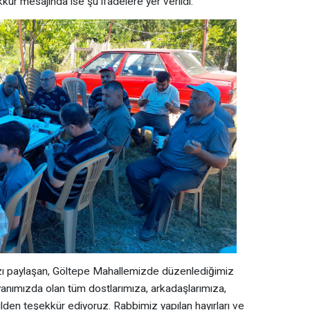
kkür mesajında ise şu ifadelere yer verildi:
mızı paylaşan, Göltepe Mahallemizde düzenlediğimiz
 yanımızda olan tüm dostlarımıza, arkadaşlarımıza,
den teşekkür ediyoruz. Rabbimiz yapılan hayırları ve