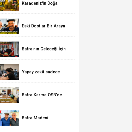
Karadeniz'in Doğal
Şifası: Sarı Kantaron
Yağına İlgi Artıyor
Eski Dostlar Bir Araya
Geldi
Bafra'nın Geleceği İçin
Ortak Mesaj: TSO'dan
MHP'ye Hayırlı Olsun
Ziyareti
Yapay zekâ sadece
meslekleri değil,
mühendisliği de
değiştiriyor!
Bafra Karma OSB'de
Yatırımlar ve Arsa
Tahsisleri Masaya
Yatırıldı
Bafra Madeni
Sanatkârlar Odası
Yönetim Kurulu Üyesi