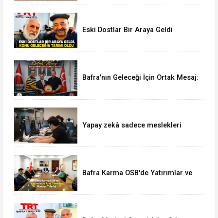
Eski Dostlar Bir Araya Geldi
Bafra'nın Geleceği İçin Ortak Mesaj:
TSO'dan MHP'ye Hayırlı Olsun
Ziyareti
Yapay zekâ sadece meslekleri
değil, mühendisliği de değiştiriyor!
Bafra Karma OSB'de Yatırımlar ve
Arsa Tahsisleri Masaya Yatırıldı