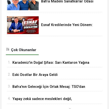
Bafra Madeni Sanatkârlar Odası
Yönetim Kurulu Üyesi Murat
Demir'den Vural Yeşilyurt'a Ziyaret
Esnaf Kredilerinde Yeni Dönem:
Limitler 3,5 Milyon TL’ye Yükseldi
Çok Okunanlar
1.
Karadeniz'in Doğal Şifası: Sarı Kantaron Yağına
İlgi Artıyor
2.
Eski Dostlar Bir Araya Geldi
3.
Bafra'nın Geleceği İçin Ortak Mesaj: TSO'dan
MHP'ye Hayırlı Olsun Ziyareti
4.
Yapay zekâ sadece meslekleri değil,
mühendisliği de değiştiriyor!