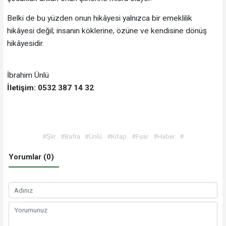
Belki de bu yüzden onun hikâyesi yalnızca bir emeklilik
hikâyesi değil; insanın köklerine, özüne ve kendisine dönüş
hikâyesidir.
İbrahim Ünlü
İletişim: 0532 387 14 32
#Şiir
#Bafra
#Ünlü
#Kitap
#Fuar
#Haber
#
Yorumlar (0)