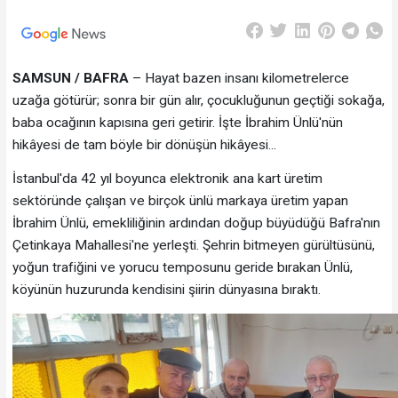
SAMSUN / BAFRA
– Hayat bazen insanı kilometrelerce
uzağa götürür; sonra bir gün alır, çocukluğunun geçtiği sokağa,
baba ocağının kapısına geri getirir. İşte İbrahim Ünlü'nün
hikâyesi de tam böyle bir dönüşün hikâyesi...
İstanbul'da 42 yıl boyunca elektronik ana kart üretim
sektöründe çalışan ve birçok ünlü markaya üretim yapan
İbrahim Ünlü, emekliliğinin ardından doğup büyüdüğü Bafra'nın
Çetinkaya Mahallesi'ne yerleşti. Şehrin bitmeyen gürültüsünü,
yoğun trafiğini ve yorucu temposunu geride bırakan Ünlü,
köyünün huzurunda kendisini şiirin dünyasına bıraktı.