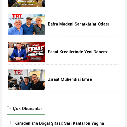
Arsa Tahsisleri Masaya Yatırıldı
Bafra Madeni Sanatkârlar Odası
Yönetim Kurulu Üyesi Murat
Demir'den Vural Yeşilyurt'a Ziyaret
Esnaf Kredilerinde Yeni Dönem:
Limitler 3,5 Milyon TL’ye Yükseldi
Ziraat Mühendisi Emre
Biloğlu'ndan Vural Yeşilyurt'a
Anlamlı Ziyaret
Çok Okunanlar
1.
Karadeniz'in Doğal Şifası: Sarı Kantaron Yağına