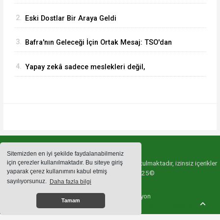
İlgi Artıyor
2.
Eski Dostlar Bir Araya Geldi
3.
Bafra'nın Geleceği İçin Ortak Mesaj: TSO'dan
MHP'ye Hayırlı Olsun Ziyareti
4.
Yapay zekâ sadece meslekleri değil,
mühendisliği de değiştiriyor!
Sitemizden en iyi şekilde faydalanabilmeniz
için çerezler kullanılmaktadır. Bu siteye giriş
Sitemizde bulunan içeriklerin tüm hakları saklı tutulmaktadır, izinsiz içerikler
yaparak çerez kullanımını kabul etmiş
kullanılamaz. Copyright 2025©
sayılıyorsunuz.
Daha fazla bilgi
Haber Yazılımı:
Web Aksiyon
Tamam
haber yazılımı
haber paketi
haber scripti
haber yazılım
haber script