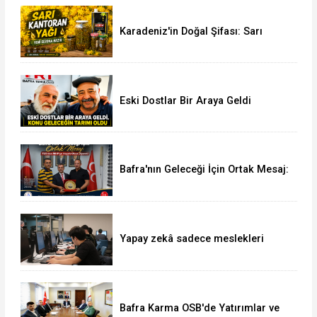
Karadeniz'in Doğal Şifası: Sarı
Kantaron Yağına İlgi Artıyor
Eski Dostlar Bir Araya Geldi
Bafra'nın Geleceği İçin Ortak Mesaj:
TSO'dan MHP'ye Hayırlı Olsun
Ziyareti
Yapay zekâ sadece meslekleri
değil, mühendisliği de değiştiriyor!
Bafra Karma OSB'de Yatırımlar ve