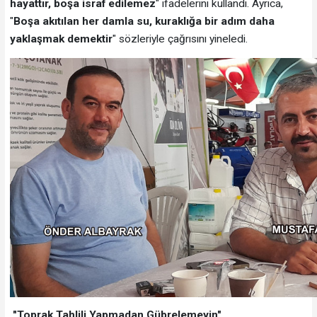
hayattır, boşa israf edilemez
" ifadelerini kullandı. Ayrıca,
"
Boşa akıtılan her damla su, kuraklığa bir adım daha
yaklaşmak demektir
" sözleriyle çağrısını yineledi.
"Toprak Tahlili Yapmadan Gübrelemeyin"