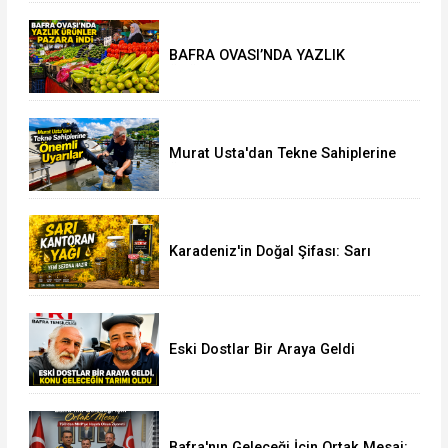
BAFRA OVASI’NDA YAZLIK
ÜRÜNLER PAZARA İNDİ
Murat Usta'dan Tekne Sahiplerine
Önemli Uyarılar
Karadeniz'in Doğal Şifası: Sarı
Kantaron Yağına İlgi Artıyor
Eski Dostlar Bir Araya Geldi
Bafra'nın Geleceği İçin Ortak Mesaj: