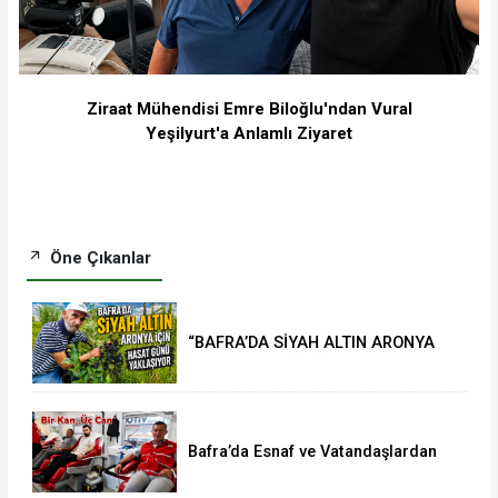
Ziraat Mühendisi Emre Biloğlu'ndan Vural
Yeşilyurt'a Anlamlı Ziyaret
Öne Çıkanlar
“BAFRA’DA SİYAH ALTIN ARONYA
İÇİN HASAT GÜNÜ YAKLAŞIYOR”
Bafra’da Esnaf ve Vatandaşlardan
Kan Bağışına Yoğun İlgi