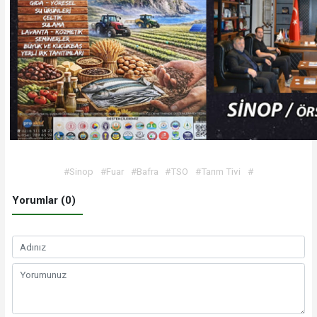
#Sinop
#Fuar
#Bafra
#TSO
#Tarım Tivi
#
Yorumlar (0)