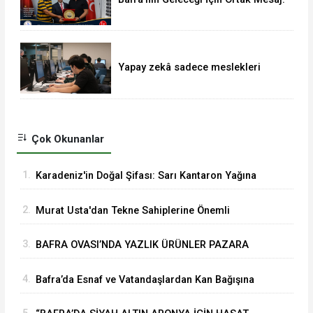
TSO'dan MHP'ye Hayırlı Olsun
Ziyareti
Yapay zekâ sadece meslekleri
değil, mühendisliği de değiştiriyor!
Çok Okunanlar
1.
Karadeniz'in Doğal Şifası: Sarı Kantaron Yağına
İlgi Artıyor
2.
Murat Usta'dan Tekne Sahiplerine Önemli
Uyarılar
3.
BAFRA OVASI’NDA YAZLIK ÜRÜNLER PAZARA
İNDİ
4.
Bafra’da Esnaf ve Vatandaşlardan Kan Bağışına
Yoğun İlgi