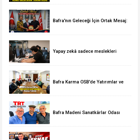
Bafra'nın Geleceği İçin Ortak Mesaj:
TSO'dan MHP'ye Hayırlı Olsun
Ziyareti
Yapay zekâ sadece meslekleri
değil, mühendisliği de değiştiriyor!
Bafra Karma OSB'de Yatırımlar ve
Arsa Tahsisleri Masaya Yatırıldı
Bafra Madeni Sanatkârlar Odası
Yönetim Kurulu Üyesi Murat
Demir'den Vural Yeşilyurt'a Ziyaret