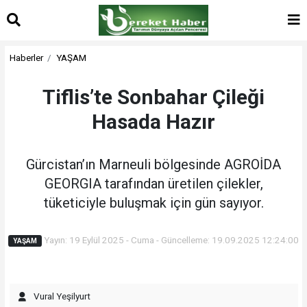
Haberler
YAŞAM
Tiflis’te Sonbahar Çileği
Hasada Hazır
Gürcistan’ın Marneuli bölgesinde AGROİDA
GEORGIA tarafından üretilen çilekler,
tüketiciyle buluşmak için gün sayıyor.
Yayın: 19 Eylül 2025 - Cuma - Güncelleme: 19.09.2025 12:24:00
YAŞAM
Vural Yeşilyurt