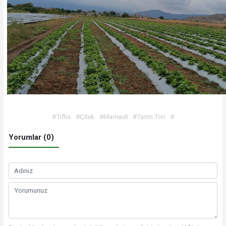
#Tiflis
#Çilek
#Marneuli
#Tarım Tivi
#
Yorumlar (0)