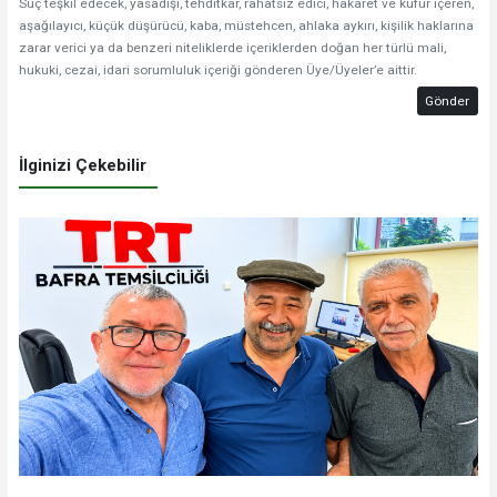
Suç teşkil edecek, yasadışı, tehditkar, rahatsız edici, hakaret ve küfür içeren,
aşağılayıcı, küçük düşürücü, kaba, müstehcen, ahlaka aykırı, kişilik haklarına
zarar verici ya da benzeri niteliklerde içeriklerden doğan her türlü mali,
hukuki, cezai, idari sorumluluk içeriği gönderen Üye/Üyeler’e aittir.
Gönder
İlginizi Çekebilir