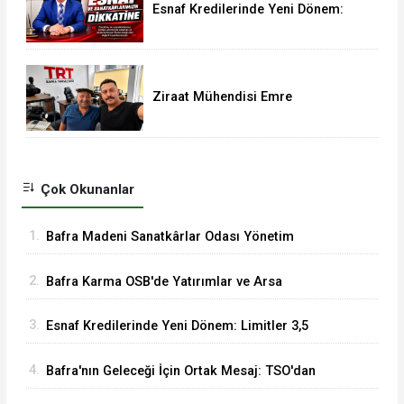
Esnaf Kredilerinde Yeni Dönem:
Limitler 3,5 Milyon TL’ye Yükseldi
Ziraat Mühendisi Emre
Biloğlu'ndan Vural Yeşilyurt'a
Anlamlı Ziyaret
Çok Okunanlar
1.
Bafra Madeni Sanatkârlar Odası Yönetim
Kurulu Üyesi Murat Demir'den Vural Yeşilyurt'a
2.
Bafra Karma OSB'de Yatırımlar ve Arsa
Ziyaret
Tahsisleri Masaya Yatırıldı
3.
Esnaf Kredilerinde Yeni Dönem: Limitler 3,5
Milyon TL’ye Yükseldi
4.
Bafra'nın Geleceği İçin Ortak Mesaj: TSO'dan
MHP'ye Hayırlı Olsun Ziyareti