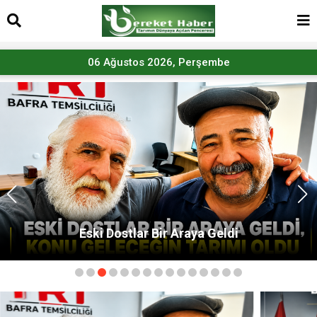
06 Ağustos 2026, Perşembe
Bafra'nın Geleceği İçin Ortak Mesaj: TSO'dan
MHP'ye Hayırlı Olsun Ziyareti