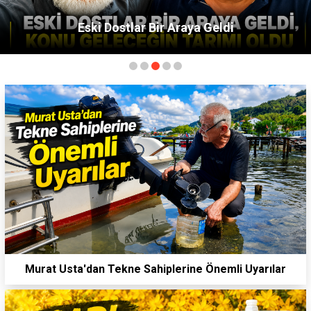
Bafra'nın Geleceği İçin Ortak Mesaj: TSO'dan
MHP'ye Hayırlı Olsun Ziyareti
Murat Usta'dan Tekne Sahiplerine Önemli Uyarılar