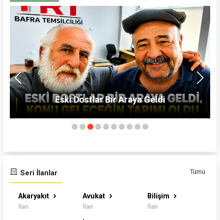
Bafra'nın Geleceği İçin Ortak Mesaj: TSO'dan
MHP'ye Hayırlı Olsun Ziyareti
Tümü
Seri İlanlar
Akaryakıt
Avukat
Bilişim
İlan
İlan
İlan