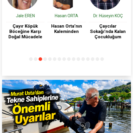
Hasan ORTA
Dr. Hüseyin KOÇ
Burak Yeşilyurt
Hasan Orta’nın
Çaycılar
Modern Tarımın
"
Kaleminden
Sokağı’nda Kalan
Çift Yüzlü Kılıcı:
e
Çocukluğum
Pestisitler