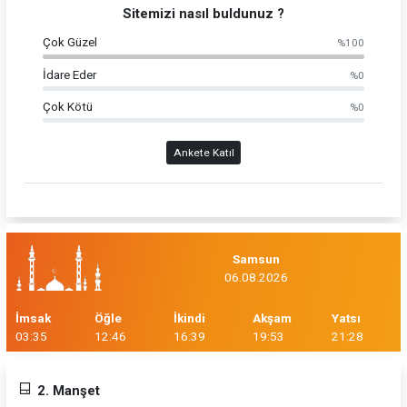
Sitemizi nasıl buldunuz ?
Çok Güzel
%100
İdare Eder
%0
Çok Kötü
%0
Ankete Katıl
Samsun
06.08.2026
İmsak
Öğle
İkindi
Akşam
Yatsı
03:35
12:46
16:39
19:53
21:28
2. Manşet