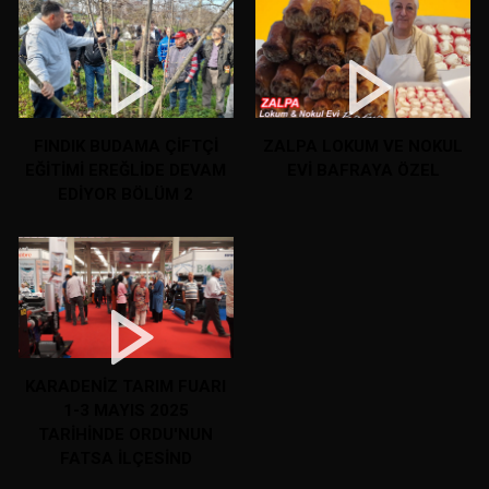
FINDIK BUDAMA ÇİFTÇİ
ZALPA LOKUM VE NOKUL
EĞİTİMİ EREĞLİDE DEVAM
EVİ BAFRAYA ÖZEL
EDİYOR BÖLÜM 2
KARADENİZ TARIM FUARI
1-3 MAYIS 2025
TARİHİNDE ORDU'NUN
FATSA İLÇESİND