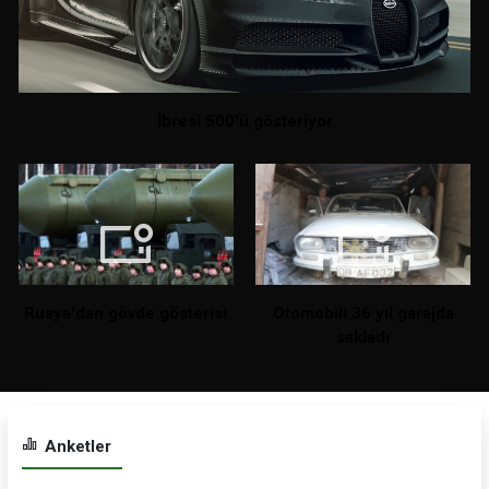
İbresi 500'ü gösteriyor
Rusya'dan gövde gösterisi
Otomobili 36 yıl garajda
sakladı
Anketler