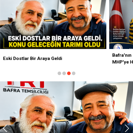
Bafra'nın Geleceği İçin Ortak Mesaj: TSO'dan
MHP'ye Hayırlı Olsun Ziyareti