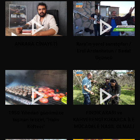
ANKARA CİNAYETİ
Kars’ın yerel sanatçıları /
Erol Arslanhatun / Sedat
Üçüncü
1950 Yılından günümüze
FINDIK AKARI ve
taşınan lezzet, "Halis
KAHVERENGİ KOKARCA İLE
Köfteci"
MÜCADELE NASIL OLMALI