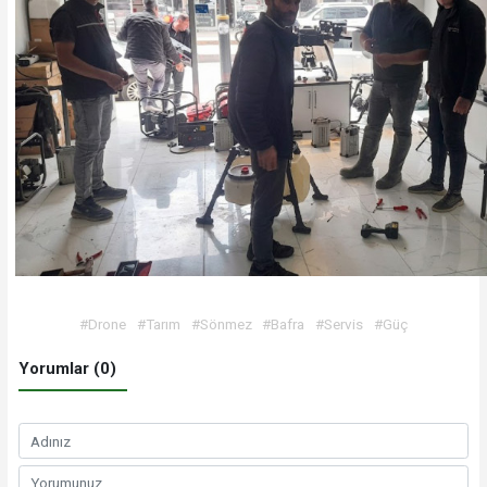
#Drone
#Tarım
#Sönmez
#Bafra
#Servis
#Güç
Yorumlar (0)