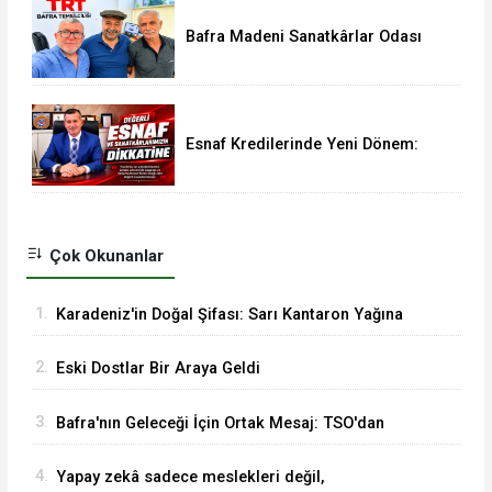
Bafra Madeni Sanatkârlar Odası
Yönetim Kurulu Üyesi Murat
Demir'den Vural Yeşilyurt'a Ziyaret
Esnaf Kredilerinde Yeni Dönem:
Limitler 3,5 Milyon TL’ye Yükseldi
Çok Okunanlar
1.
Karadeniz'in Doğal Şifası: Sarı Kantaron Yağına
İlgi Artıyor
2.
Eski Dostlar Bir Araya Geldi
3.
Bafra'nın Geleceği İçin Ortak Mesaj: TSO'dan
MHP'ye Hayırlı Olsun Ziyareti
4.
Yapay zekâ sadece meslekleri değil,