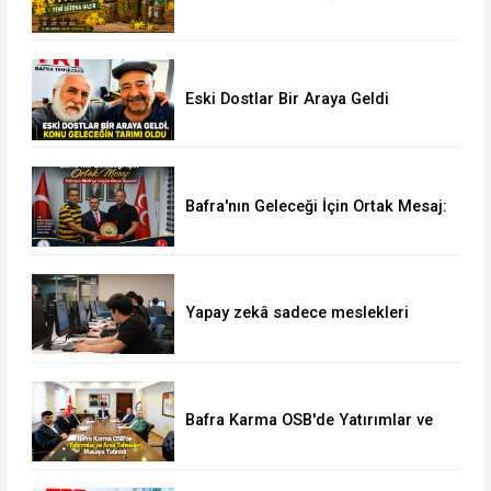
Kantaron Yağına İlgi Artıyor
Eski Dostlar Bir Araya Geldi
Bafra'nın Geleceği İçin Ortak Mesaj:
TSO'dan MHP'ye Hayırlı Olsun
Ziyareti
Yapay zekâ sadece meslekleri
değil, mühendisliği de değiştiriyor!
Bafra Karma OSB'de Yatırımlar ve
Arsa Tahsisleri Masaya Yatırıldı