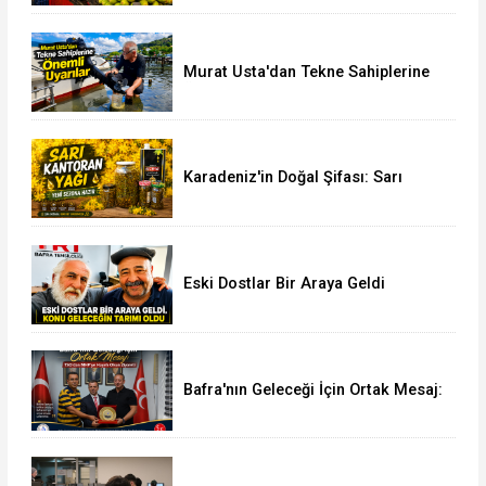
Murat Usta'dan Tekne Sahiplerine
Önemli Uyarılar
Karadeniz'in Doğal Şifası: Sarı
Kantaron Yağına İlgi Artıyor
Eski Dostlar Bir Araya Geldi
Bafra'nın Geleceği İçin Ortak Mesaj:
TSO'dan MHP'ye Hayırlı Olsun
Ziyareti