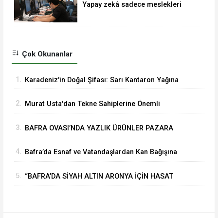
Yapay zekâ sadece meslekleri
değil, mühendisliği de değiştiriyor!
Çok Okunanlar
1.
Karadeniz'in Doğal Şifası: Sarı Kantaron Yağına
İlgi Artıyor
2.
Murat Usta'dan Tekne Sahiplerine Önemli
Uyarılar
3.
BAFRA OVASI’NDA YAZLIK ÜRÜNLER PAZARA
İNDİ
4.
Bafra’da Esnaf ve Vatandaşlardan Kan Bağışına
Yoğun İlgi
5.
“BAFRA’DA SİYAH ALTIN ARONYA İÇİN HASAT
GÜNÜ YAKLAŞIYOR”