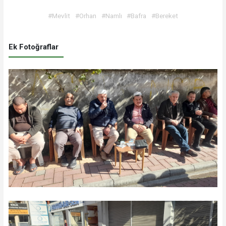
#Mevlit
#Orhan
#Namlı
#Bafra
#Bereket
Ek Fotoğraflar