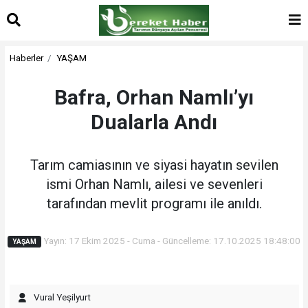
Haberler
YAŞAM
Bafra, Orhan Namlı’yı
Dualarla Andı
Tarım camiasının ve siyasi hayatın sevilen
ismi Orhan Namlı, ailesi ve sevenleri
tarafından mevlit programı ile anıldı.
Yayın: 17 Ekim 2025 - Cuma - Güncelleme: 17.10.2025 18:48:00
YAŞAM
Vural Yeşilyurt