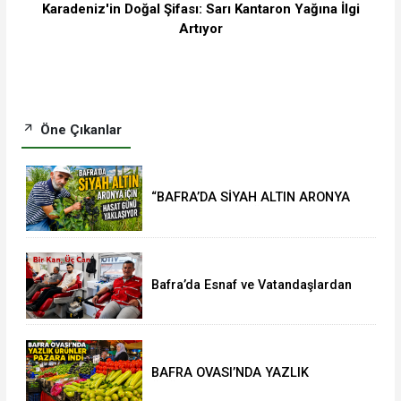
Karadeniz'in Doğal Şifası: Sarı Kantaron Yağına İlgi
Artıyor
Öne Çıkanlar
“BAFRA’DA SİYAH ALTIN ARONYA
İÇİN HASAT GÜNÜ YAKLAŞIYOR”
Bafra’da Esnaf ve Vatandaşlardan
Kan Bağışına Yoğun İlgi
BAFRA OVASI’NDA YAZLIK
ÜRÜNLER PAZARA İNDİ