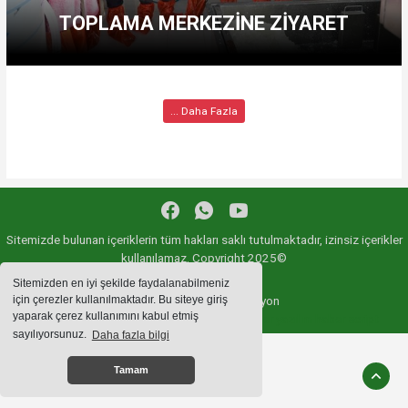
TOPLAMA MERKEZİNE ZİYARET
... Daha Fazla
Sitemizde bulunan içeriklerin tüm hakları saklı tutulmaktadır, izinsiz içerikler
kullanılamaz. Copyright 2025©
Sitemizden en iyi şekilde faydalanabilmeniz
Haber Yazılımı:
Web Aksiyon
için çerezler kullanılmaktadır. Bu siteye giriş
yaparak çerez kullanımını kabul etmiş
haber yazılımı
haber paketi
haber scripti
haber yazılım
haber script
sayılıyorsunuz.
Daha fazla bilgi
Tamam