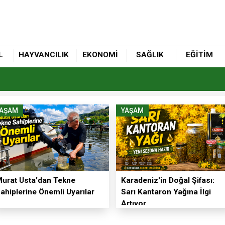
L
HAYVANCILIK
EKONOMİ
SAĞLIK
EĞİTİM
YAŞAM
YAŞAM
urat Usta'dan Tekne
Karadeniz'in Doğal Şifası:
ahiplerine Önemli Uyarılar
Sarı Kantaron Yağına İlgi
Artıyor