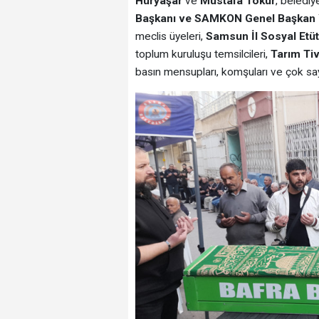
Hüryaşar
ve
Mustafa Tokur
, belediy
Başkanı ve SAMKON Genel Başkan 
meclis üyeleri,
Samsun İl Sosyal Etüt
toplum kuruluşu temsilcileri,
Tarım Tiv
basın mensupları, komşuları ve çok say