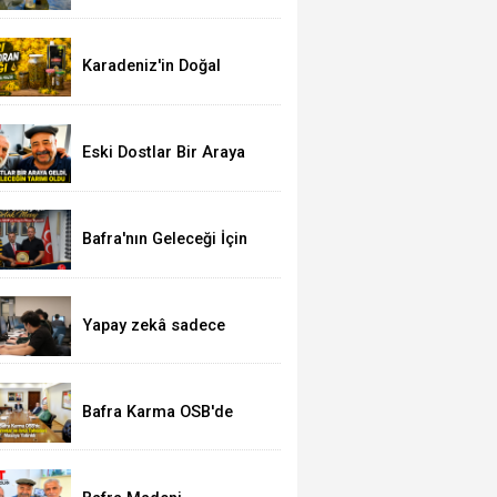
Sahiplerine Önemli
Uyarılar
Karadeniz'in Doğal
Şifası: Sarı Kantaron
Yağına İlgi Artıyor
Eski Dostlar Bir Araya
Geldi
Bafra'nın Geleceği İçin
Ortak Mesaj: TSO'dan
MHP'ye Hayırlı Olsun
Ziyareti
Yapay zekâ sadece
meslekleri değil,
mühendisliği de
değiştiriyor!
Bafra Karma OSB'de
Yatırımlar ve Arsa
Tahsisleri Masaya
Yatırıldı