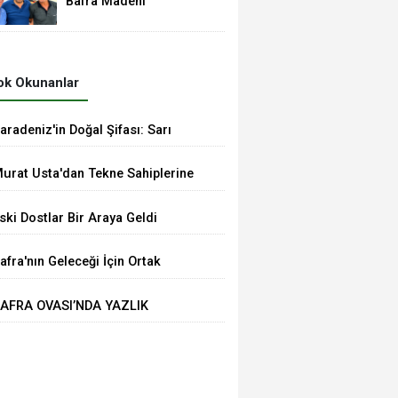
Bafra Madeni
Sanatkârlar Odası
Yönetim Kurulu Üyesi
Murat Demir'den Vural
Yeşilyurt'a Ziyaret
k Okunanlar
aradeniz'in Doğal Şifası: Sarı
antaron Yağına İlgi Artıyor
urat Usta'dan Tekne Sahiplerine
nemli Uyarılar
ski Dostlar Bir Araya Geldi
afra'nın Geleceği İçin Ortak
esaj: TSO'dan MHP'ye Hayırlı
AFRA OVASI’NDA YAZLIK
lsun Ziyareti
RÜNLER PAZARA İNDİ