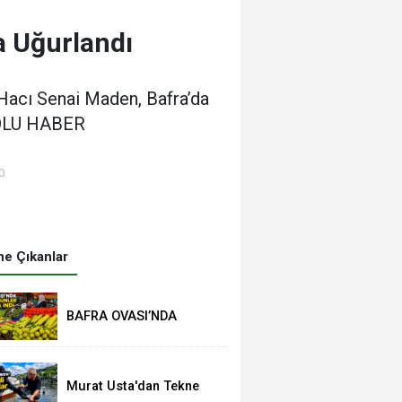
a Uğurlandı
 Hacı Senai Maden, Bafra’da
DEOLU HABER
0
e Çıkanlar
BAFRA OVASI’NDA
YAZLIK ÜRÜNLER
PAZARA İNDİ
Murat Usta'dan Tekne