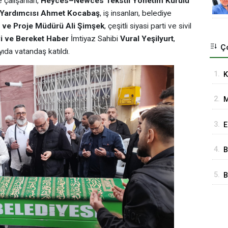
e çalışanları,
Heyces–Newces Tekstil Yönetim Kurulu
Yardımcısı Ahmet Kocabaş
, iş insanları, belediye
 ve Proje Müdürü Ali Şimşek
, çeşitli siyasi parti ve sivil
i ve Bereket Haber
İmtiyaz Sahibi
Vural Yeşilyurt
,
Ço
ıda vatandaş katıldı.
1.
K
K
2.
M
Ö
3.
E
4.
B
M
5.
B
O
Ü