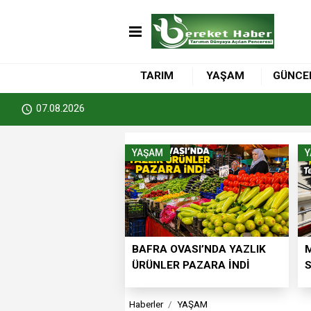
TARIM
YAŞAM
GÜNCE
07.08.2026
YAŞAM
BAFRA OVASI’NDA YAZLIK
M
ÜRÜNLER PAZARA İNDİ
S
Haberler
YAŞAM