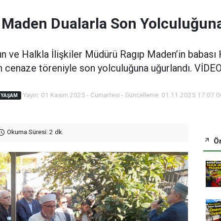
 Maden Dualarla Son Yolculuğun
ın ve Halkla İlişkiler Müdürü Ragıp Maden’in babası
 cenaze töreniyle son yolculuğuna uğurlandı. Vİ
Yayın: 01 Kasım 2025 - Cumartesi - Güncelleme: 01.11.2025 17:07:0
YAŞAM
Okuma Süresi: 2 dk.
Ön