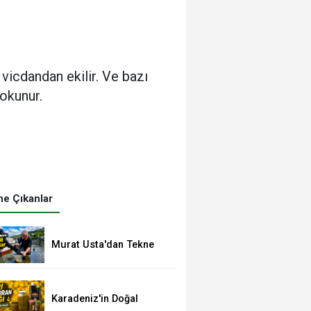
icdandan ekilir. Ve bazı
dokunur.
e Çıkanlar
Murat Usta'dan Tekne
Sahiplerine Önemli
Uyarılar
Karadeniz'in Doğal