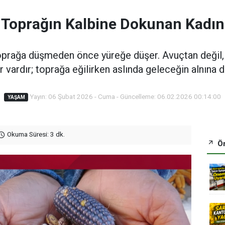
Toprağın Kalbine Dokunan Kadın
oprağa düşmeden önce yüreğe düşer. Avuçtan değil, v
r vardır; toprağa eğilirken aslında geleceğin alnına 
Yayın: 06 Şubat 2026 - Cuma - Güncelleme: 06.02.2026 00:14:00
YAŞAM
Okuma Süresi: 3 dk.
Ön