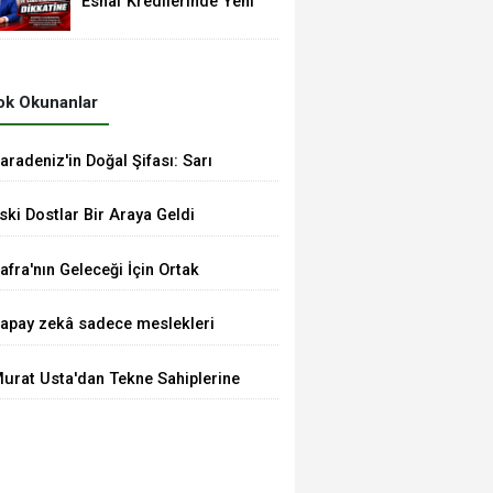
Esnaf Kredilerinde Yeni
Dönem: Limitler 3,5
Milyon TL’ye Yükseldi
k Okunanlar
aradeniz'in Doğal Şifası: Sarı
antaron Yağına İlgi Artıyor
ski Dostlar Bir Araya Geldi
afra'nın Geleceği İçin Ortak
esaj: TSO'dan MHP'ye Hayırlı
apay zekâ sadece meslekleri
lsun Ziyareti
eğil, mühendisliği de
urat Usta'dan Tekne Sahiplerine
eğiştiriyor!
nemli Uyarılar