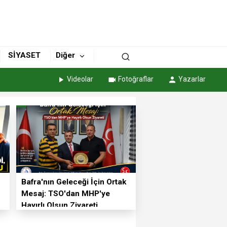
SİYASET
Diğer
Videolar
Fotoğraflar
Yazarlar
Bafra'nın Geleceği İçin Ortak
Mesaj: TSO'dan MHP'ye
Hayırlı Olsun Ziyareti