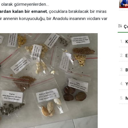
anı olarak görmeyenlerden…
ardan kalan bir emanet
, çocuklara bırakılacak bir miras
bir annenin koruyuculuğu, bir Anadolu insanının vicdanı var
Ço
1.
K
K
2.
E
3.
B
M
4.
Y
O
d
5.
M
d
Ö