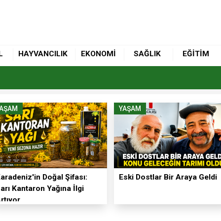
L
HAYVANCILIK
EKONOMİ
SAĞLIK
EĞİTİM
YAŞAM
YAŞAM
aradeniz'in Doğal Şifası:
Eski Dostlar Bir Araya Geldi
arı Kantaron Yağına İlgi
rtıyor