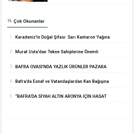
Çok Okunanlar
1.
Karadeniz'in Doğal Şifası: Sarı Kantaron Yağına
İlgi Artıyor
2.
Murat Usta'dan Tekne Sahiplerine Önemli
Uyarılar
3.
BAFRA OVASI’NDA YAZLIK ÜRÜNLER PAZARA
İNDİ
4.
Bafra’da Esnaf ve Vatandaşlardan Kan Bağışına
Yoğun İlgi
5.
“BAFRA’DA SİYAH ALTIN ARONYA İÇİN HASAT
GÜNÜ YAKLAŞIYOR”