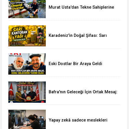
Murat Usta'dan Tekne Sahiplerine
Önemli Uyarılar
Karadeniz'in Doğal Şifası: Sarı
Kantaron Yağına İlgi Artıyor
Eski Dostlar Bir Araya Geldi
Bafra'nın Geleceği İçin Ortak Mesaj:
TSO'dan MHP'ye Hayırlı Olsun
Ziyareti
Yapay zekâ sadece meslekleri
değil, mühendisliği de değiştiriyor!