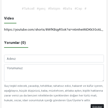
#Turkcell
#genç
#İletişim
#Bafra
#Cep
#
Video
https://youtube.com/shorts/8WfKBqyR5ok?si=n6mhwWiDKk3Gc6L_
Yorumlar (0)
Suç teşkil edecek, yasadışı, tehditkar, rahatsız edici, hakaret ve küfür içeren,
aşağılayıcı, küçük düşürücü, kaba, müstehcen, ahlaka aykırı, kişilik haklarına
zarar verici ya da benzeri niteliklerde içeriklerden doğan her türlü mali,
hukuki, cezai, idari sorumluluk içeriği gönderen Üye/Üyeler’e aittir.
Gönder