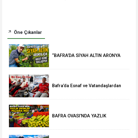
Öne Çıkanlar
“BAFRA’DA SİYAH ALTIN ARONYA
İÇİN HASAT GÜNÜ YAKLAŞIYOR”
Bafra’da Esnaf ve Vatandaşlardan
Kan Bağışına Yoğun İlgi
BAFRA OVASI’NDA YAZLIK
ÜRÜNLER PAZARA İNDİ