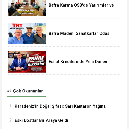
Bafra Karma OSB'de Yatırımlar ve
Arsa Tahsisleri Masaya Yatırıldı
Bafra Madeni Sanatkârlar Odası
Yönetim Kurulu Üyesi Murat
Demir'den Vural Yeşilyurt'a Ziyaret
Esnaf Kredilerinde Yeni Dönem:
Limitler 3,5 Milyon TL’ye Yükseldi
Çok Okunanlar
1.
Karadeniz'in Doğal Şifası: Sarı Kantaron Yağına
İlgi Artıyor
2.
Eski Dostlar Bir Araya Geldi