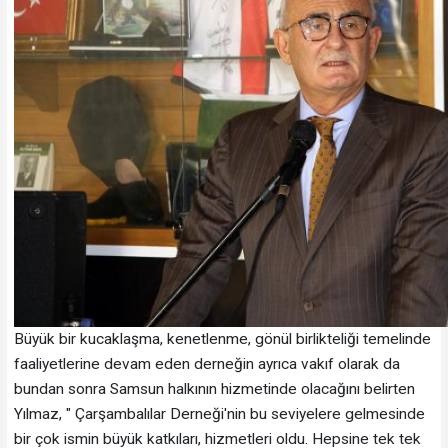
Büyük bir kucaklaşma, kenetlenme, gönül birlikteliği temelinde
faaliyetlerine devam eden derneğin ayrıca vakıf olarak da
bundan sonra Samsun halkının hizmetinde olacağını belirten
Yılmaz, " Çarşambalılar Derneği'nin bu seviyelere gelmesinde
bir çok ismin büyük katkıları, hizmetleri oldu. Hepsine tek tek