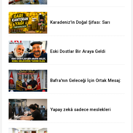
Karadeniz'in Doğal Şifası: Sarı
Kantaron Yağına İlgi Artıyor
Eski Dostlar Bir Araya Geldi
Bafra'nın Geleceği İçin Ortak Mesaj:
TSO'dan MHP'ye Hayırlı Olsun
Ziyareti
Yapay zekâ sadece meslekleri
değil, mühendisliği de değiştiriyor!