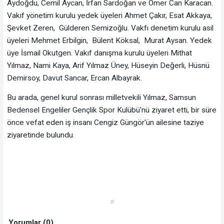
Aydoğdu, Cemil Aycan, İrfan Sardoğan ve Ömer Can Karacan.
Vakıf yönetim kurulu yedek üyeleri Ahmet Çakır, Esat Akkaya,
Şevket Zeren, Gülderen Semizoğlu. Vakfı denetim kurulu asil
üyeleri Mehmet Erbilgin, Bülent Köksal, Murat Aysan. Yedek
üye İsmail Okutgen. Vakıf danışma kurulu üyeleri Mithat
Yılmaz, Nami Kaya, Arif Yılmaz Üney, Hüseyin Değerli, Hüsnü
Demirsoy, Davut Sancar, Ercan Albayrak.
Bu arada, genel kurul sonrası milletvekili Yılmaz, Samsun
Bedensel Engeliler Gençlik Spor Kulübü'nü ziyaret etti, bir süre
önce vefat eden iş insanı Cengiz Güngör'ün ailesine taziye
ziyaretinde bulundu.
#
Yorumlar (0)