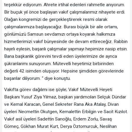
teşekkür ediyorum. Ahrete irtihal edenleri rahmetle anıyorum.
Bir buçuk yıl önce başlayan vakıf çalışmalarımız nihayete erdi.
Olağan kongremizi de gerçekleştirerek resmi olarak
çalışmalarımıza başlayacağız. Burası büyük bir aile ortamı,
gönlümüzü Samsun sevdamızı ortaya koyarak halkımıza
hizmetlerimizi vakıf bünyesinde de devam ettireceğiz. Rabbin
hayırlı eylesin, başarılı çalışmalar yapmayı hepimize nasip etsin.
Bana başkanlık görevini tevdi eden üyelerimize de ayrıca
şükranlarımı sunuyorum. Mütevelli heyetimiz birbirinden
değerli 42 isimden oluşuyor. Hepsine şimdiden görevlerinde
başarılar diliyorum. " diye konuştu.
Vakıfta görev dağılımı ise şöyle; Vakıf Mütevelli Heyeti
Başkanı Yusuf Ziya Yılmaz, başkan yardımcıları Selçuk Dündar
ve Kemal Karacan, Genel Sekreter Rana Aka Atalay, Divan
üyeleri Necmettin Okutgen, Kemalettin Erbilgin ve Sacit Kızılot.
Vakıf asil üyeleri Sadettin Sarıoğlu, Erdem Zorlu, Savaş
Gömeç, Gökhan Murat Kurt, Derya Öztomurcuk, Neslihan