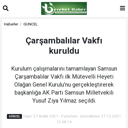
Haberler
GÜNCEL
Çarşambalılar Vakfı
kuruldu
Kurulum çalışmalarını tamamlayan Samsun
Çarşambalılar Vakfı ilk Mütevelli Heyeti
Olağan Genel Kurulu'nu gerçekleştirerek
başkanlığa AK Parti Samsun Milletvekili
Yusuf Ziya Yılmaz seçildi.
Yayın: 27 Aralık 2021 - Pazartesi - Güncelleme: 27.12.2021
GÜNCEL
12:48:14