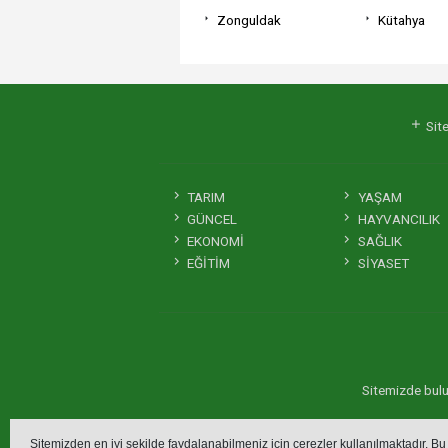
Zonguldak
Kütahya
Site
TARIM
YAŞAM
GÜNCEL
HAYVANCILIK
EKONOMİ
SAĞLIK
EĞİTİM
SİYASET
Sitemizde bulun
Sitemizden en iyi şekilde faydalanabilmeniz için çerezler kullanılmaktadır. Bu