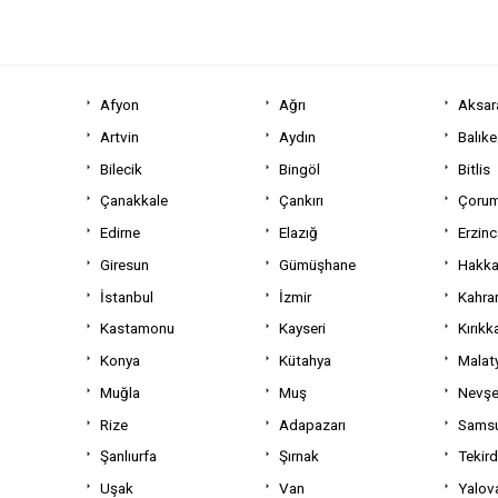
Afyon
Ağrı
Aksar
Artvin
Aydın
Balıke
Bilecik
Bingöl
Bitlis
Çanakkale
Çankırı
Çoru
Edirne
Elazığ
Erzin
Giresun
Gümüşhane
Hakka
İstanbul
İzmir
Kahra
Kastamonu
Kayseri
Kırıkk
Konya
Kütahya
Malat
Muğla
Muş
Nevşe
Rize
Adapazarı
Sams
Şanlıurfa
Şırnak
Tekir
Uşak
Van
Yalov