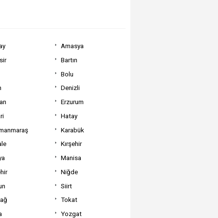
ay
Amasya
sir
Bartın
Bolu
m
Denizli
can
Erzurum
ri
Hatay
manmaraş
Karabük
ale
Kırşehir
ya
Manisa
hir
Niğde
un
Siirt
dağ
Tokat
a
Yozgat