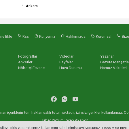
Ankara
ne Ekle
Rss
Künyemiz
Hakkımızda
Kurumsal
Bize
Fotoğraflar
Videolar
Yazarlar
Anketler
Sayfalar
Gazete Manşetler
Nöbetçi Eczane
Hava Durumu
Namaz Vakitleri
an içeriklerin tüm hakları saklı tutulmaktadır, izinsiz içerikler kullanılamaz.
Haber Yazılımı:
Web Aksiyon
haber yazılımı
haber paketi
haber scripti
haber yazılım
haber script
 siteye giriş yaparak çerez kullanımını kabul etmiş sayılıyorsunuz.
Daha fazla bilgi