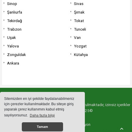
Sinop
Sivas
Şanlıurfa
Şırnak
Tekirdağ
Tokat
Trabzon
Tunceli
Uşak
Van
Yalova
Yozgat
Zonguldak
Kütahya
Ankara
Sitemizden en iyi şekilde faydalanabilmeniz
için çerezler kullanılmaktadır. Bu siteye giriş
Sitemizde bulunan içeriklerin tüm hakları saklı tutulmaktadır, izinsiz içerikler
yaparak çerez kullanımını kabul etmiş
kullanılamaz. Copyright 2025©
sayılıyorsunuz.
Daha fazla bilgi
Haber Yazılımı:
Web Aksiyon
Tamam
haber yazılımı
haber paketi
haber scripti
haber yazılım
haber script