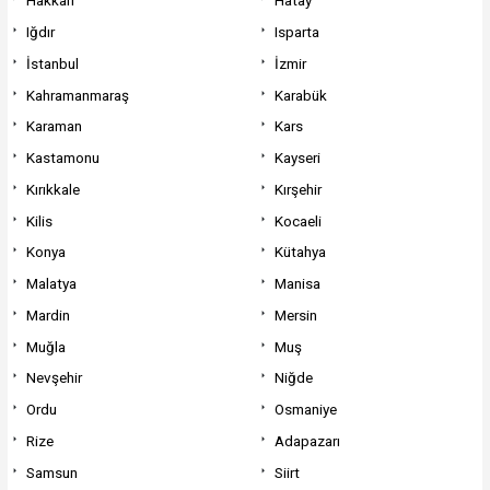
Hakkari
Hatay
Iğdır
Isparta
İstanbul
İzmir
Kahramanmaraş
Karabük
Karaman
Kars
Kastamonu
Kayseri
Kırıkkale
Kırşehir
Kilis
Kocaeli
Konya
Kütahya
Malatya
Manisa
Mardin
Mersin
Muğla
Muş
Nevşehir
Niğde
Ordu
Osmaniye
Rize
Adapazarı
Samsun
Siirt