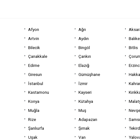
Afyon
Ağrı
Aksar
Artvin
Aydın
Balıke
Bilecik
Bingöl
Bitlis
Çanakkale
Çankırı
Çoru
Edirne
Elazığ
Erzin
Giresun
Gümüşhane
Hakka
İstanbul
İzmir
Kahra
Kastamonu
Kayseri
Kırıkk
Konya
Kütahya
Malat
Muğla
Muş
Nevşe
Rize
Adapazarı
Sams
Şanlıurfa
Şırnak
Tekir
Uşak
Van
Yalov