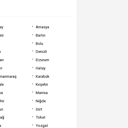
ay
Amasya
sir
Bartın
Bolu
m
Denizli
can
Erzurum
ri
Hatay
manmaraş
Karabük
ale
Kırşehir
ya
Manisa
hir
Niğde
un
Siirt
dağ
Tokat
a
Yozgat