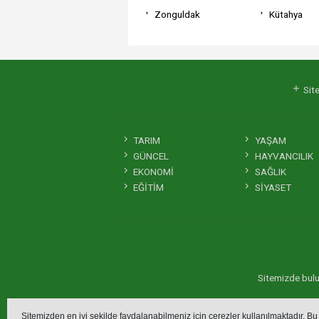
Zonguldak
Kütahya
Site
TARIM
YAŞAM
GÜNCEL
HAYVANCILIK
EKONOMİ
SAĞLIK
EĞİTİM
SİYASET
Sitemizde bulun
Sitemizden en iyi şekilde faydalanabilmeniz için çerezler kullanılmaktadır. Bu