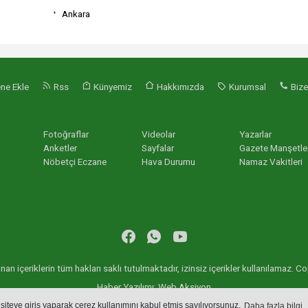
Ankara
ne Ekle
Rss
Künyemiz
Hakkımızda
Kurumsal
Bize
Fotoğraflar
Videolar
Yazarlar
Anketler
Sayfalar
Gazete Manşetler
Nöbetçi Eczane
Hava Durumu
Namaz Vakitleri
an içeriklerin tüm hakları saklı tutulmaktadır, izinsiz içerikler kullanılamaz.
Haber Yazılımı:
Web Aksiyon
haber yazılımı
haber paketi
haber scripti
haber yazılım
haber script
 siteye giriş yaparak çerez kullanımını kabul etmiş sayılıyorsunuz.
Daha fazla bilgi