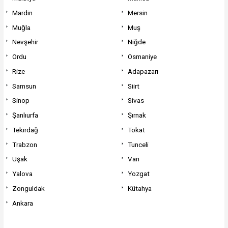
Mardin
Mersin
Muğla
Muş
Nevşehir
Niğde
Ordu
Osmaniye
Rize
Adapazarı
Samsun
Siirt
Sinop
Sivas
Şanlıurfa
Şırnak
Tekirdağ
Tokat
Trabzon
Tunceli
Uşak
Van
Yalova
Yozgat
Zonguldak
Kütahya
Ankara