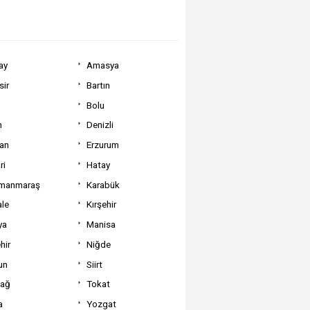
ay
Amasya
sir
Bartın
Bolu
m
Denizli
can
Erzurum
ri
Hatay
manmaraş
Karabük
ale
Kırşehir
ya
Manisa
hir
Niğde
un
Siirt
dağ
Tokat
a
Yozgat