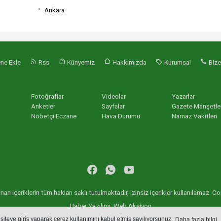
Ankara
ne Ekle
Rss
Künyemiz
Hakkımızda
Kurumsal
Bize
Fotoğraflar
Videolar
Yazarlar
Anketler
Sayfalar
Gazete Manşetler
Nöbetçi Eczane
Hava Durumu
Namaz Vakitleri
an içeriklerin tüm hakları saklı tutulmaktadır, izinsiz içerikler kullanılamaz.
Haber Yazılımı:
Web Aksiyon
haber yazılımı
haber paketi
haber scripti
haber yazılım
haber script
 siteye giriş yaparak çerez kullanımını kabul etmiş sayılıyorsunuz.
Daha fazla bilgi