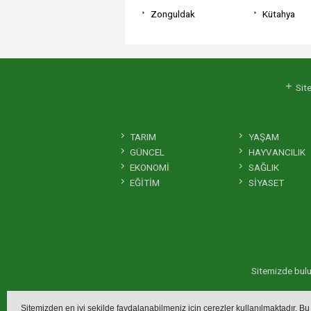
Zonguldak
Kütahya
Site
TARIM
YAŞAM
GÜNCEL
HAYVANCILIK
EKONOMİ
SAĞLIK
EĞİTİM
SİYASET
Sitemizde bulun
Sitemizden en iyi şekilde faydalanabilmeniz için çerezler kullanılmaktadır. Bu