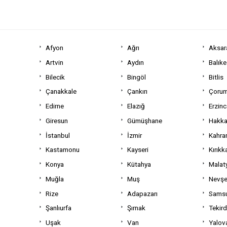
Afyon
Ağrı
Aksar
Artvin
Aydın
Balıke
Bilecik
Bingöl
Bitlis
Çanakkale
Çankırı
Çoru
Edirne
Elazığ
Erzin
Giresun
Gümüşhane
Hakka
İstanbul
İzmir
Kahra
Kastamonu
Kayseri
Kırıkk
Konya
Kütahya
Malat
Muğla
Muş
Nevşe
Rize
Adapazarı
Sams
Şanlıurfa
Şırnak
Tekir
Uşak
Van
Yalov