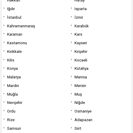
Hakkari
Hatay
Iğdır
Isparta
İstanbul
İzmir
Kahramanmaraş
Karabük
Karaman
Kars
Kastamonu
Kayseri
Kırıkkale
Kırşehir
Kilis
Kocaeli
Konya
Kütahya
Malatya
Manisa
Mardin
Mersin
Muğla
Muş
Nevşehir
Niğde
Ordu
Osmaniye
Rize
Adapazarı
Samsun
Siirt