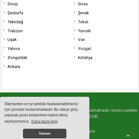
Sinop
Sivas
Şanlıurfa
Şırnak
Tekirdağ
Tokat
Trabzon
Tunceli
Uşak
Van
Yalova
Yozgat
Zonguldak
Kütahya
Ankara
Sitemizden en iyi şekilde faydalanabilmeniz
için çerezler kullanılmaktadır. Bu siteye giriş
Sitemizde bulunan içeriklerin tüm hakları saklı tutulmaktadır, izinsiz içerikler
yaparak çerez kullanımını kabul etmiş
kullanılamaz. Copyright 2025©
sayılıyorsunuz.
Daha fazla bilgi
Haber Yazılımı:
Web Aksiyon
Tamam
haber yazılımı
haber paketi
haber scripti
haber yazılım
haber script