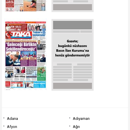
Adana
Adıyaman
Afyon
Ağrı