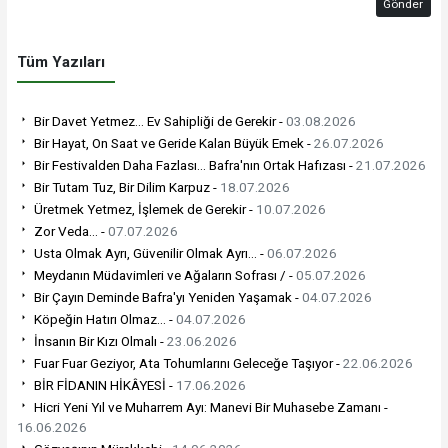
Gönder
Tüm Yazıları
Bir Davet Yetmez... Ev Sahipliği de Gerekir -
03.08.2026
Bir Hayat, On Saat ve Geride Kalan Büyük Emek -
26.07.2026
Bir Festivalden Daha Fazlası… Bafra'nın Ortak Hafızası -
21.07.2026
Bir Tutam Tuz, Bir Dilim Karpuz -
18.07.2026
Üretmek Yetmez, İşlemek de Gerekir -
10.07.2026
Zor Veda… -
07.07.2026
Usta Olmak Ayrı, Güvenilir Olmak Ayrı... -
06.07.2026
Meydanın Müdavimleri ve Ağaların Sofrası / -
05.07.2026
Bir Çayın Deminde Bafra'yı Yeniden Yaşamak -
04.07.2026
Köpeğin Hatırı Olmaz... -
04.07.2026
İnsanın Bir Kızı Olmalı -
23.06.2026
Fuar Fuar Geziyor, Ata Tohumlarını Geleceğe Taşıyor -
22.06.2026
BİR FİDANIN HİKÂYESİ -
17.06.2026
Hicri Yeni Yıl ve Muharrem Ayı: Manevi Bir Muhasebe Zamanı -
16.06.2026