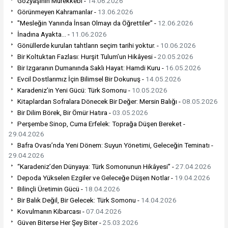
Gözyaşının Mürekkebi -
14.06.2026
Görünmeyen Kahramanlar -
13.06.2026
"Mesleğin Yanında İnsan Olmayı da Öğrettiler" -
12.06.2026
İnadına Ayakta... -
11.06.2026
Gönüllerde kurulan tahtların seçim tarihi yoktur. -
10.06.2026
Bir Koltuktan Fazlası: Hurşit Tulum’un Hikâyesi -
20.05.2026
Bir Izgaranın Dumanında Saklı Hayat: Hamdi Kuru -
16.05.2026
Evcil Dostlarımız İçin Bilimsel Bir Dokunuş -
14.05.2026
Karadeniz’in Yeni Gücü: Türk Somonu -
10.05.2026
Kitaplardan Sofralara Dönecek Bir Değer: Mersin Balığı -
08.05.2026
Bir Dilim Börek, Bir Ömür Hatıra -
03.05.2026
Perşembe Sinop, Cuma Erfelek: Toprağa Düşen Bereket -
29.04.2026
Bafra Ovası’nda Yeni Dönem: Suyun Yönetimi, Geleceğin Teminatı -
29.04.2026
“Karadeniz’den Dünyaya: Türk Somonunun Hikâyesi” -
27.04.2026
Depoda Yükselen Ezgiler ve Geleceğe Düşen Notlar -
19.04.2026
Bilinçli Üretimin Gücü -
18.04.2026
Bir Balık Değil, Bir Gelecek: Türk Somonu -
14.04.2026
Kovulmanın Kibarcası -
07.04.2026
Güven Biterse Her Şey Biter -
25.03.2026