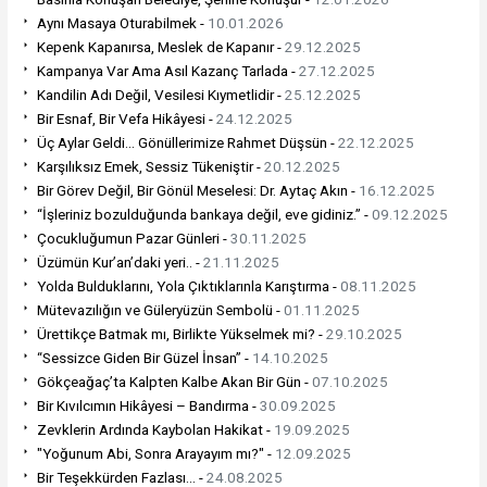
Aynı Masaya Oturabilmek -
10.01.2026
Kepenk Kapanırsa, Meslek de Kapanır -
29.12.2025
Kampanya Var Ama Asıl Kazanç Tarlada -
27.12.2025
Kandilin Adı Değil, Vesilesi Kıymetlidir -
25.12.2025
Bir Esnaf, Bir Vefa Hikâyesi -
24.12.2025
Üç Aylar Geldi… Gönüllerimize Rahmet Düşsün -
22.12.2025
Karşılıksız Emek, Sessiz Tükeniştir -
20.12.2025
Bir Görev Değil, Bir Gönül Meselesi: Dr. Aytaç Akın -
16.12.2025
“İşleriniz bozulduğunda bankaya değil, eve gidiniz.” -
09.12.2025
Çocukluğumun Pazar Günleri -
30.11.2025
Üzümün Kur’an’daki yeri.. -
21.11.2025
Yolda Bulduklarını, Yola Çıktıklarınla Karıştırma -
08.11.2025
Mütevazılığın ve Güleryüzün Sembolü -
01.11.2025
Ürettikçe Batmak mı, Birlikte Yükselmek mi? -
29.10.2025
“Sessizce Giden Bir Güzel İnsan” -
14.10.2025
Gökçeağaç’ta Kalpten Kalbe Akan Bir Gün -
07.10.2025
Bir Kıvılcımın Hikâyesi – Bandırma -
30.09.2025
Zevklerin Ardında Kaybolan Hakikat -
19.09.2025
"Yoğunum Abi, Sonra Arayayım mı?" -
12.09.2025
Bir Teşekkürden Fazlası… -
24.08.2025