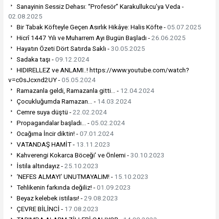
Sanayinin Sessiz Dehası: “Profesör” Karakullukcu’ya Veda -
02.08.2025
Bir Tabak Köfteyle Geçen Asırlık Hikâye: Halis Köfte -
05.07.2025
Hicrî 1447 Yılı ve Muharrem Ayı Bugün Başladı -
26.06.2025
Hayatın Özeti Dört Satırda Saklı -
30.05.2025
Sadaka taşı -
09.12.2024
HIDIRELLEZ ve ANLAMI..! https://www.youtube.com/watch?
v=c0sJcxnd2UY -
05.05.2024
Ramazanla geldi, Ramazanla gitti... -
12.04.2024
Çocukluğumda Ramazan… -
14.03.2024
Cemre suya düştü -
22.02.2024
Propagandalar başladı… -
05.02.2024
Ocağıma İncir diktin! -
07.01.2024
VATANDAŞ HAMİT -
13.11.2023
Kahverengi Kokarca Böceği’ ve Önlemi -
30.10.2023
İstila altındayız -
25.10.2023
‘NEFES ALMAYI’ UNUTMAYALIM! -
15.10.2023
Tehlikenin farkında değiliz! -
01.09.2023
Beyaz kelebek istilası! -
29.08.2023
ÇEVRE BİLİNCİ -
17.08.2023