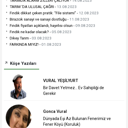
TARIMDA ALARM ZİLLERİ ÇALIYOR -
14.08.2023
TARIM ‘DA ULUSAL ÇAĞRI -
13.08.2023
Fındık dikkat çeken pratik: “File sistemi” -
12.08.2023
Birazcık sanayi ve sanayi dostluğu -
11.08.2023
Fındık fiyatları açıklandı, hayırlısı olsun -
09.08.2023
Fındık ne kadar olacak? -
05.08.2023
Dikey Tarım -
03.08.2023
FARKINDA MIYIZ! -
01.08.2023
Köşe Yazıları
VURAL YEŞİLYURT
Bir Davet Yetmez... Ev Sahipliği de
Gerekir
Gonca Vural
Dünyada Eşi Az Bulunan Fenerimiz ve
Fener Köyü (Koruluk)