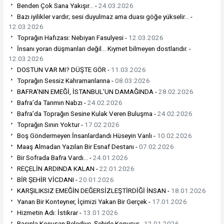
Benden Çok Sana Yakışır… -
24.03.2026
Bazı iyilikler vardır; sesi duyulmaz ama duası göğe yükselir… -
12.03.2026
Toprağın Hafızası: Nebiyan Fasulyesi -
12.03.2026
İnsanı yoran düşmanları değil… Kıymet bilmeyen dostlarıdır. -
12.03.2026
DOSTUN VAR MI? DÜŞTE GÖR -
11.03.2026
Toprağın Sessiz Kahramanlarına -
08.03.2026
BAFRA’NIN EMEĞİ, İSTANBUL’UN DAMAĞINDA -
28.02.2026
Bafra’da Tarımın Nabzı -
24.02.2026
Bafra’da Toprağın Sesine Kulak Veren Buluşma -
24.02.2026
Toprağın Sınırı Yoktur -
17.02.2026
Boş Göndermeyen İnsanlardandı Hüseyin Vanlı -
10.02.2026
Maaş Almadan Yazılan Bir Esnaf Destanı -
07.02.2026
Bir Sofrada Bafra Vardı… -
24.01.2026
REÇELİN ARDINDA KALAN -
22.01.2026
BİR ŞEHİR VİCDANI -
20.01.2026
KARŞILIKSIZ EMEĞİN DEĞERSİZLEŞTİRDİĞİ İNSAN -
18.01.2026
Yanan Bir Konteyner, İçimizi Yakan Bir Gerçek -
17.01.2026
Hizmetin Adı: İstikrar -
13.01.2026
Basınla Konuşan Belediye, Şehirle Konuşur -
12.01.2026